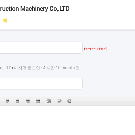
uction Machinery Co,.LTD
Enter Your Email
o,.LTD
)
마지막 로그인 : 4 시간 10 minuts 전