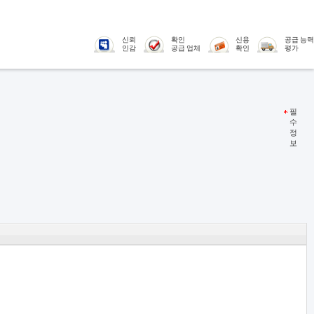
신뢰
확인
신용
공급 능력
인감
공급 업체
확인
평가
필
수
정
보