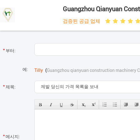
Guangzhou Qianyuan Constr
검증된 공급 업체
부터:
에:
Tilly
(
Guangzhou qianyuan construction machinery C
제목:
메시지: