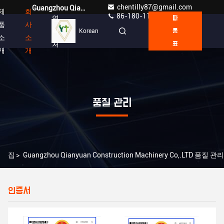
chentilly87@gmail.com
Guangzhou Qianyuan Construction Machinery Co,.LTD
제
회
86-180-1189-7808
연
따
품
사
락
Korean
옴
소
소
처
표
개
개
품질 관리
집
>
Guangzhou Qianyuan Construction Machinery Co,.LTD 품질 관리
인증서