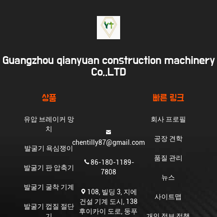
Guangzhou qianyuan construction machinery
Co,.LTD
상품
빠른 링크
유압 브레이커 망
회사 프로필
치
공장 견학
chentilly87@gmail.com
발굴기 욕심쟁이
품질 관리
86-180-1189-
발굴기 판 압축기
7808
뉴스
발굴기 굴착 기계
108, 빌딩 3, 지에
사이트맵
건설 기계 도시, 138
발굴기 껍질 절단
후이카이 도로, 둥푸
기
개인 정보 정책