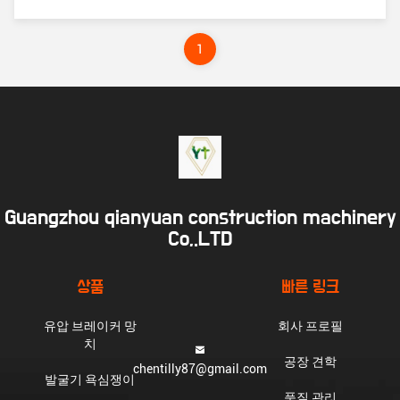
로 저항력을 가질 수 있도록우리는 NOK, PARKER
및 다른 1등 브랜드 밀폐 키트 공급 업체와 협력하
여 밀폐 성능 제품을 향상시킵니다. 우리는 엄격
하게 재료를 제어하기 시작하고, 업계의 최고 기술
1
전문가, 현대화 생산 장비 및 고객의 요구를 충족하
는 큰 실제 경험을 통합합니다. 회사는 국제 비즈
니스 전략을 계속 추진하고 기술, 경영,그리고 국내
외에서 브랜드 운영, 그리고 점진적으로 제품 레이
아웃 지원 시스템, 인적 자원 및 마케팅에서 국제화
에 나아갑니다. 우리 회사는 뿐만 아니라 잘 알려
진 국내 수압 브레이커 기업과 협력하고, 국제 전시
회에 참가하는 많은 경우.사이드 볼트, 전면 커버,
추진 부시 도구 핀, 정지 핀, 충전 키트 및 기타 작은
예비 부품 전 세계에 수출, 좋은 평판을 얻었습니
다.
Guangzhou qianyuan construction machinery
Co,.LTD
상품
빠른 링크
유압 브레이커 망
회사 프로필
치
공장 견학
chentilly87@gmail.com
발굴기 욕심쟁이
품질 관리