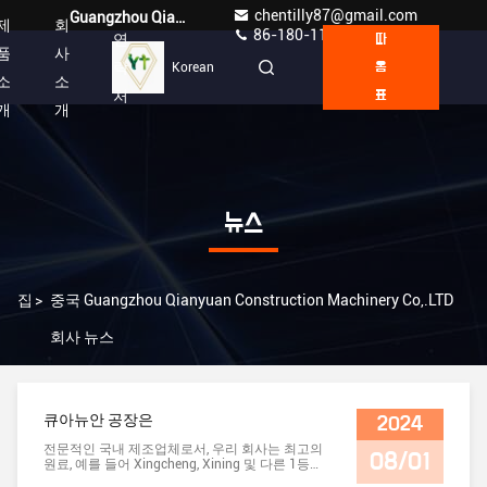
chentilly87@gmail.com
Guangzhou Qianyuan Construction Machinery Co,.LTD
제
회
86-180-1189-7808
연
따
품
사
락
Korean
옴
소
소
처
표
개
개
뉴스
집
>
중국 Guangzhou Qianyuan Construction Machinery Co,.LTD
회사 뉴스
큐아뉴안 공장은
2024
전문적인 국내 제조업체로서, 우리 회사는 최고의
08/01
원료, 예를 들어 Xingcheng, Xining 및 다른 1등급
합금강을 생산합니다.제품들이 더 강한 마모 및 피