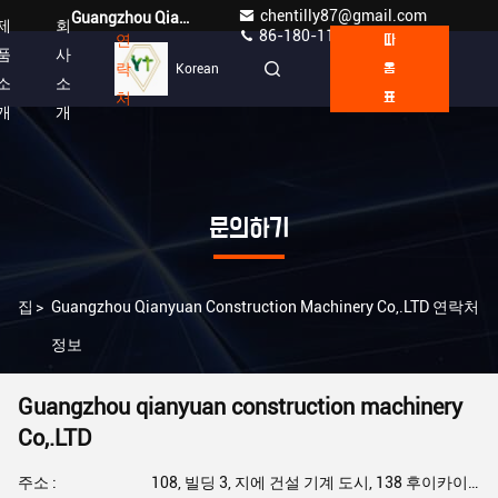
chentilly87@gmail.com
Guangzhou Qianyuan Construction Machinery Co,.LTD
제
회
86-180-1189-7808
연
따
품
사
락
Korean
옴
소
소
처
표
개
개
문의하기
집
>
Guangzhou Qianyuan Construction Machinery Co,.LTD 연락처
정보
Guangzhou qianyuan construction machinery
Co,.LTD
주소 :
108, 빌딩 3, 지에 건설 기계 도시, 138 후이카이 도로, 둥푸 시, 천헤 지구, 광저우, 광둥, 중국