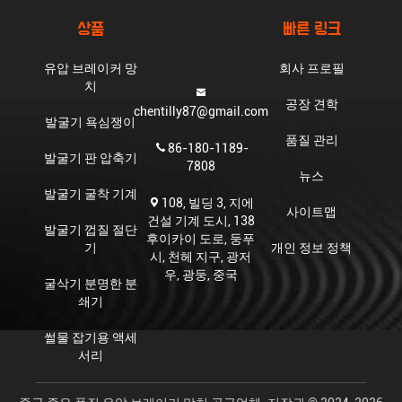
상품
빠른 링크
유압 브레이커 망
회사 프로필
치
공장 견학
chentilly87@gmail.com
발굴기 욕심쟁이
품질 관리
86-180-1189-
발굴기 판 압축기
7808
뉴스
발굴기 굴착 기계
108, 빌딩 3, 지에
사이트맵
건설 기계 도시, 138
발굴기 껍질 절단
후이카이 도로, 둥푸
기
개인 정보 정책
시, 천헤 지구, 광저
우, 광둥, 중국
굴삭기 분명한 분
쇄기
썰물 잡기용 액세
서리