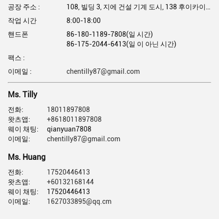
공장 주소 :
108, 빌딩 3, 지에 건설 기계 도시, 138 후이카이 도로, 둥푸 시, 천헤 지구, 광저우, 광둥, 중국
작업 시간
8:00-18:00
핸드폰
86-180-1189-7808(일 시간)
86-175-2044-6413(일 이 아닌 시간)
팩스 :
이메일 :
chentilly87@gmail.com
Ms. Tilly
전화:
18011897808
왓츠앱:
+8618011897808
웨이 채팅:
qianyuan7808
이메일:
chentilly87@gmail.com
Ms. Huang
전화:
17520446413
왓츠앱:
+60132168144
웨이 채팅:
17520446413
이메일:
1627033895@qq.cm