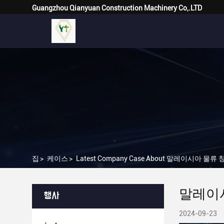
Guangzhou Qianyuan Construction Machinery Co,.LTD
집
>
케이스
>
Latest Company Case About 말레이시아 물
말레이시
행사
2024-09-23