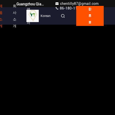
chentilly87@gmail.com
Guangzhou Qianyuan Construction Machinery Co,.LTD
제
회
86-180-1189-7808
연
따
품
사
락
Korean
옴
소
소
처
표
개
개