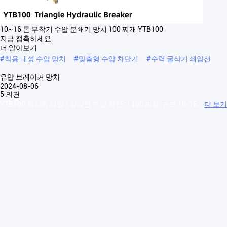
10~16 톤 부착기 수압 분쇄기 망치 100 찌개 YTB100
지금 접촉하세요
더 알아보기
#
착용 내성 수압 망치
#
맞춤형 수압 차단기
#
수력 굴삭기 쇄암선
유압 브레이커 망치
2024-08-06
5 의견
YTB100 최상위 타입 / 삼각형 수압 차단기 100 찌질, 슈트 10-16
더 보기
톤 YTB10 상위 / 삼각형 수압형 최상위 타입의 수압 차단기 항목/모델 단
위 YTB45T YTB68/70T YTB75T YTB85T YTB100T YTB135T YTB140T
YTB150T YTB155T YTB165T YTB175T YTB185T YTB195T YTB210T ...
더 보기
방문객의 메시지
메시지를 남겨주세요
Slide up to Next