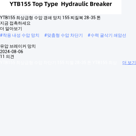
YTB155 최상급형 수압 갱쇄 망치 155 찌질복 28-35 톤
지금 접촉하세요
더 알아보기
#
착용 내성 수압 망치
#
맞춤형 수압 차단기
#
수력 굴삭기 쇄암선
유압 브레이커 망치
2024-08-06
11 의견
YTB155 최상급형 수압 차단기 155 치젤 28-35 톤 YTB155 최상
더 보기
위 타입 / 삼각형 수압 차단기 최상위 유형 H수압 차단기 항목/모델 단위
YTB45T YTB68/70T YTB75T YTB85T YTB100T YTB135T YTB140T
YTB150T YTB155T YTB165T YTB175T YTB185T YTB195T YTB210T 무
게 ...
더 보기
방문객의 메시지
메시지를 남겨주세요
Slide up to Next