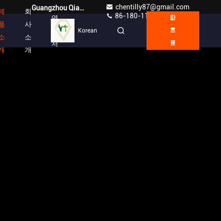
chentilly87@gmail.com
Guangzhou Qianyuan Construction Machinery Co,.LTD
제
회
86-180-1189-7808
연
따
품
사
락
Korean
옴
소
소
처
표
개
개