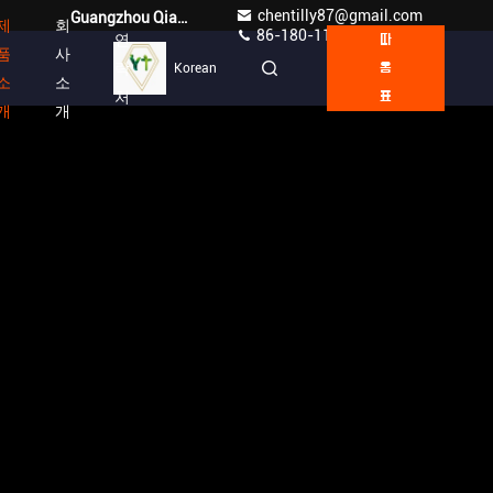
chentilly87@gmail.com
Guangzhou Qianyuan Construction Machinery Co,.LTD
제
회
86-180-1189-7808
연
따
품
사
락
Korean
옴
소
소
처
표
개
개