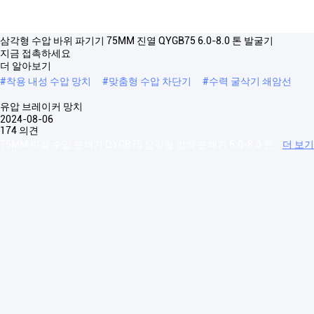
삼각형 수압 바위 파기기 75MM 진열 QYGB75 6.0-8.0 톤 발굴기
지금 접촉하세요
더 알아보기
#
착용 내성 수압 망치
#
맞춤형 수압 차단기
#
수력 굴삭기 쇄암선
유압 브레이커 망치
2024-08-06
174 의견
75MM 찌질 수압 분쇄기 QYGB75 삼각형 암석 분쇄기 6.0-8.0 톤
더 보기
발굴기에 적합 QYGB75 삼각형형 수압 차단기 QYGB삼각형 타입의 수압
차단기 항목/모델 단위 45S 68/70S 75S 85S 100S 135S 140S 150S
155S 165S 175S 185S 195S 210S 무게 1kg 90/110 254 380 510 765 ...
더 보기
방문객의 메시지
메시지를 남겨주세요
Slide up to Next