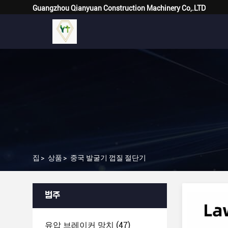
Guangzhou Qianyuan Construction Machinery Co,.LTD
집
>
상품
>
중국 발굴기 껍질 절단기
범주
유압 브레이커 망치
(47)