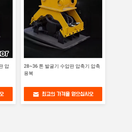
판 압
28~36 톤 발굴기 수압판 압축기 압축
용복
오
최고의 가격을 얻으십시오