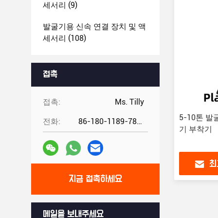
세서리
(9)
발굴기용 신속 연결 장치 및 액
세서리
(108)
다른 발굴기 장착장치
(8)
접촉
중고용 발굴기 부착장
(5)
접촉:
Ms. Tilly
5-10톤 
전화:
86-180-1189-7808
기 부착기
최
지금 접촉하세요
메일을 보내주세요