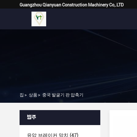
Guangzhou Qianyuan Construction Machinery Co,.LTD
집
>
상품
>
중국 발굴기 판 압축기
범주
유압 브레이커 망치
(47)