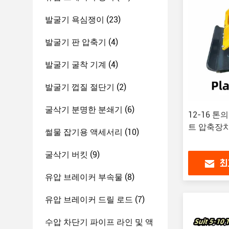
발굴기 욕심쟁이
(23)
발굴기 판 압축기
(4)
발굴기 굴착 기계
(4)
발굴기 껍질 절단기
(2)
굴삭기 분명한 분쇄기
(6)
12-16 
트 압축장
썰물 잡기용 액세서리
(10)
굴삭기 버킷
(9)
최
유압 브레이커 부속물
(8)
유압 브레이커 드릴 로드
(7)
수압 차단기 파이프 라인 및 액