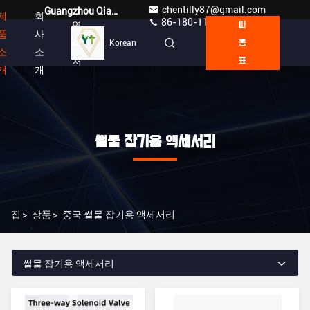
chentilly87@gmail.com
Guangzhou Qianyuan Construction Machinery Co,.LTD
제
회
86-180-1189-7808
연
따
품
사
락
Korean
옴
소
소
처
표
개
개
썰물 잡기용 액세서리
집
>
상품
>
중국 썰물 잡기용 액세서리
썰물 잡기용 액세서리